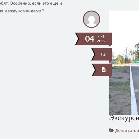
бят. Особенно, если это еще и
ия между командами ?
04
Янв
2022
Экскурси
Дом в кото