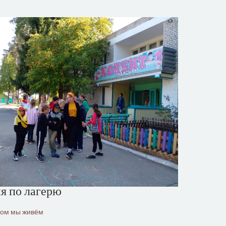
я по лагерю
ром мы живём