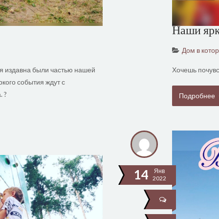
Наши ярк
Дом в кото
я издавна были частью нашей
Хочешь почувс
яркого события ждут с
 ?
Подробнее
14
Янв
2022