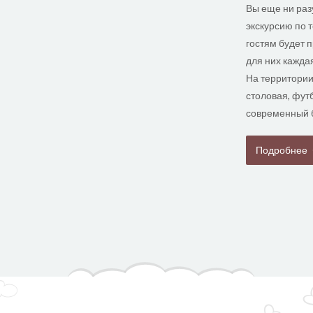
Вы еще ни разу
экскурсию по 
гостям будет 
для них кажда
На территории
столовая, фут
современный б
Подробнее