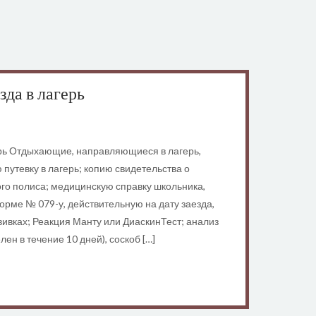
зда в лагерь
ерь Отдыхающие, направляющиеся в лагерь,
утевку в лагерь; копию свидетельства о
го полиса; медицинскую справку школьника,
орме № 079-у, действительную на дату заезда,
ивках; Реакция Манту или ДиаскинТест; анализ
лен в течение 10 дней), соскоб […]