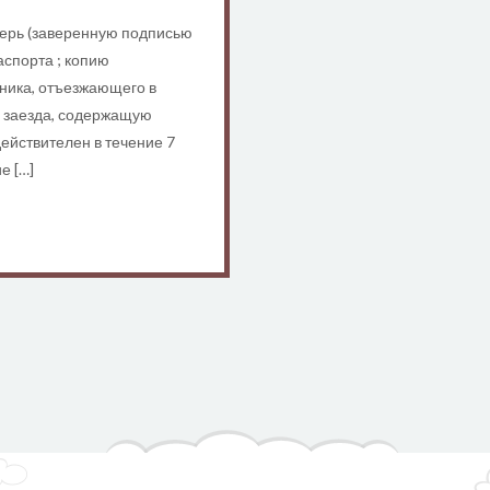
герь (заверенную подписью
аспорта ; копию
ника, отъезжающего в
у заезда, содержащую
действителен в течение 7
е […]